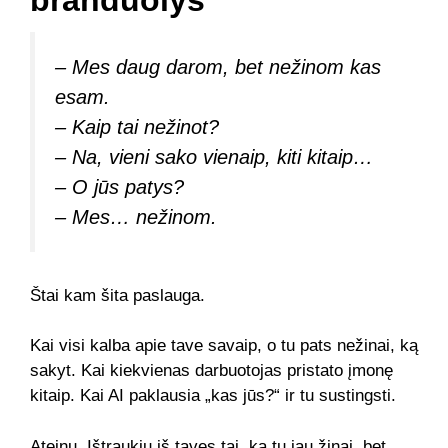
branduolys
– Mes daug darom, bet nežinom kas
esam.
– Kaip tai nežinot?
– Na, vieni sako vienaip, kiti kitaip…
– O jūs patys?
– Mes… nežinom.
Štai kam šita paslauga.
Kai visi kalba apie tave savaip, o tu pats nežinai, ką
sakyt. Kai kiekvienas darbuotojas pristato įmonę
kitaip. Kai AI paklausia „kas jūs?“ ir tu sustingsti.
Ateinu. Ištraukiu iš tavęs tai, ką tu jau žinai, bet