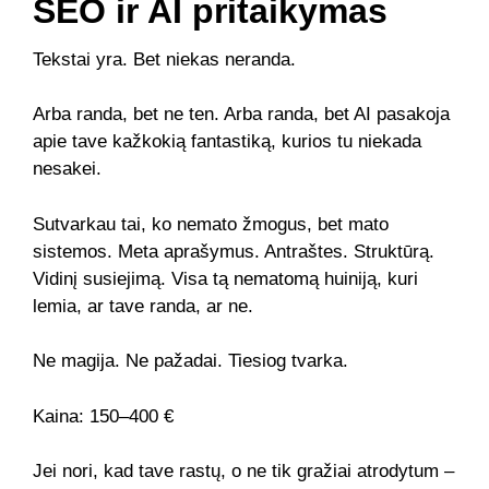
SEO ir AI pritaikymas
Tekstai yra. Bet niekas neranda.
Arba randa, bet ne ten. Arba randa, bet AI pasakoja
apie tave kažkokią fantastiką, kurios tu niekada
nesakei.
Sutvarkau tai, ko nemato žmogus, bet mato
sistemos. Meta aprašymus. Antraštes. Struktūrą.
Vidinį susiejimą. Visa tą nematomą huiniją, kuri
lemia, ar tave randa, ar ne.
Ne magija. Ne pažadai. Tiesiog tvarka.
Kaina: 150–400 €
Jei nori, kad tave rastų, o ne tik gražiai atrodytum –