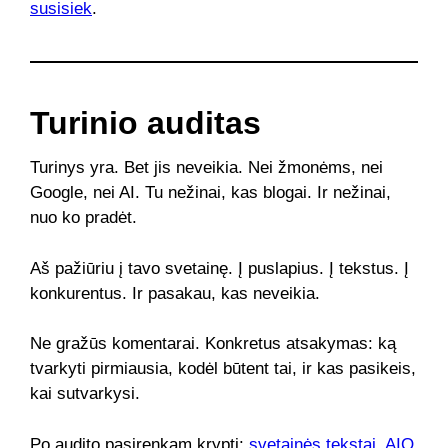
susisiek
.
Turinio auditas
Turinys yra. Bet jis neveikia. Nei žmonėms, nei
Google, nei AI. Tu nežinai, kas blogai. Ir nežinai,
nuo ko pradėt.
Aš pažiūriu į tavo svetainę. Į puslapius. Į tekstus. Į
konkurentus. Ir pasakau, kas neveikia.
Ne gražūs komentarai. Konkretus atsakymas: ką
tvarkyti pirmiausia, kodėl būtent tai, ir kas pasikeis,
kai sutvarkysi.
Po audito pasirenkam kryptį:
svetainės tekstai
,
AIO