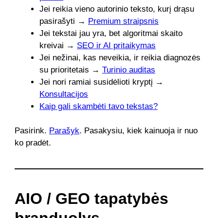
Jei reikia vieno autorinio teksto, kurį drąsu
pasirašyti →
Premium straipsnis
Jei tekstai jau yra, bet algoritmai skaito
kreivai →
SEO ir AI pritaikymas
Jei nežinai, kas neveikia, ir reikia diagnozės
su prioritetais →
Turinio auditas
Jei nori ramiai susidėlioti kryptį →
Konsultacijos
Kaip gali skambėti tavo tekstas?
Pasirink.
Parašyk
. Pasakysiu, kiek kainuoja ir nuo
ko pradėt.
AIO / GEO tapatybės