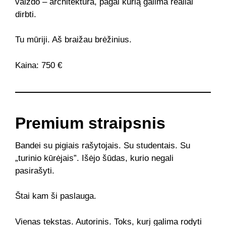
vaizdo – architektūra, pagal kurią galima realiai
dirbti.
Tu mūriji. Aš braižau brėžinius.
Kaina: 750 €
Premium straipsnis
Bandei su pigiais rašytojais. Su studentais. Su
„turinio kūrėjais”. Išėjo šūdas, kurio negali
pasirašyti.
Štai kam ši paslauga.
Vienas tekstas. Autorinis. Toks, kurį galima rodyti