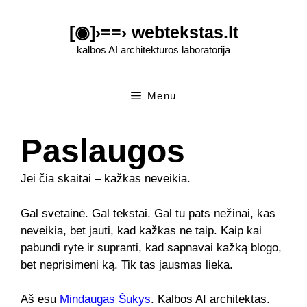
Pereiti
prie
[◉]›==› webtekstas.lt
turinio
kalbos AI architektūros laboratorija
Menu
Paslaugos
Jei čia skaitai – kažkas neveikia.
Gal svetainė. Gal tekstai. Gal tu pats nežinai, kas
neveikia, bet jauti, kad kažkas ne taip. Kaip kai
pabundi ryte ir supranti, kad sapnavai kažką blogo,
bet neprisimeni ką. Tik tas jausmas lieka.
Aš esu
Mindaugas Šukys
. Kalbos AI architektas.