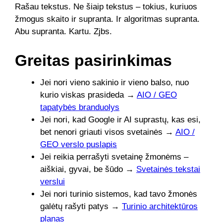
Rašau tekstus. Ne šiaip tekstus – tokius, kuriuos
žmogus skaito ir supranta. Ir algoritmas supranta.
Abu supranta. Kartu. Zjbs.
Greitas pasirinkimas
Jei nori vieno sakinio ir vieno balso, nuo
kurio viskas prasideda →
AIO / GEO
tapatybės branduolys
Jei nori, kad Google ir AI suprastų, kas esi,
bet nenori griauti visos svetainės →
AIO /
GEO verslo puslapis
Jei reikia perrašyti svetainę žmonėms –
aiškiai, gyvai, be šūdo →
Svetainės tekstai
verslui
Jei nori turinio sistemos, kad tavo žmonės
galėtų rašyti patys →
Turinio architektūros
planas