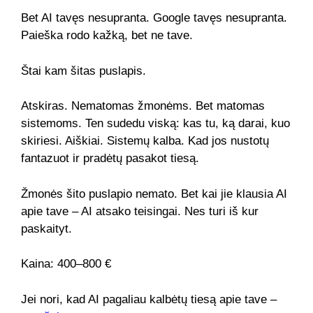
Bet AI tavęs nesupranta. Google tavęs nesupranta.
Paieška rodo kažką, bet ne tave.
Štai kam šitas puslapis.
Atskiras. Nematomas žmonėms. Bet matomas
sistemoms. Ten sudedu viską: kas tu, ką darai, kuo
skiriesi. Aiškiai. Sistemų kalba. Kad jos nustotų
fantazuot ir pradėtų pasakot tiesą.
Žmonės šito puslapio nemato. Bet kai jie klausia AI
apie tave – AI atsako teisingai. Nes turi iš kur
paskaityt.
Kaina: 400–800 €
Jei nori, kad AI pagaliau kalbėtų tiesą apie tave –